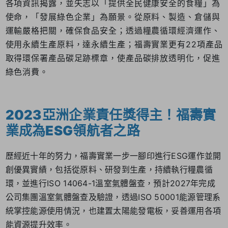
各項資訊揭露，並矢志以「提供全民健康安全的食糧」為
使命，「發展綠色企業」為願景。從原料、製造、倉儲與
運輸嚴格把關，確保食品安全；透過糧農循環經濟運作、
使用永續生產原料，達永續生產；福壽實業更有22項產品
取得環保署產品碳足跡標章，使產品碳排放透明化，促進
綠色消費。
2023亞洲企業責任獎得主！福壽實
業成為ESG領航者之路
歷經近十年的努力，福壽實業一步一腳印進行ESG運作並開
創優異實績，包括從原料、研發到生產，持續執行糧農循
環，並進行ISO 14064-1溫室氣體盤查，預計2027年完成
公司集團溫室氣體盤查及驗證，透過ISO 50001能源管理系
統掌控能源使用情況，也建置太陽能發電板，妥善運用各項
能資源提升效率。