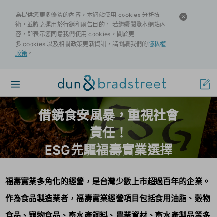
為提供您更多優質的內容，本網站使用 cookies 分析技
術，並將之運用於行銷和廣告目的。 若繼續閱覽本網站內
容，即表示您同意我們使用 cookies，關於更
多 cookies 以及相關政策更新資訊，請閱讀我們的
隱私權
政策
。
Toggle
navigation
借鏡食安風暴，重視社會
責任！
ESG先驅福壽實業選擇
D&B ESG 永續標章
福壽實業多角化的經營，是台灣少數上市超過百年的企業。
榮獲2023亞洲企業責任獎，攜手 D&B
作為食品製造業者，福壽實業經營項目包括食用油脂、穀物
走向 ESG永 續未來
食品、寵物食品、畜水產飼料、農業資材、畜水產製品等多
D&B ESG Resgitered永續標章 客戶見