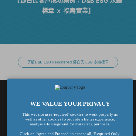
【鄧白氏客戶成功案例：D&B ESG 永續
標章 ｘ 福壽實業】
了解D&B ESG Registered 鄧白氏 ESG 永續標章
了解D&B ESG Registered 鄧白氏 ESG 永續標章
WE VALUE YOUR PRIVACY
This website uses 'required' cookies to work properly as
well as other cookies to provide a better experience,
analyse site usage and for marketing purposes.
Click on 'Agree and Proceed' to accept all, 'Required Only'