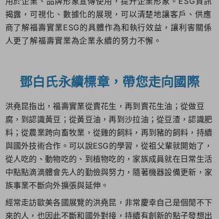
用於企業、品牌形象宣傳使用，提升企業形象。ESG資訊
揭露，可視化、數據化的展現，可以清楚地讓客戶、供應
商了解福壽實業ESG的具體作為和執行效益，讓利害關係
人更了解福壽實業為企業永續的努力不懈。
鄧白氏永續標章，帶您走向國際
洪堯昆指出，福壽實業從賣花生，再到賣花生油；從做豆
腐，到認識黃豆；從黃豆油，再到沙拉油；從豆渣，認識肥
料；從農業跨向畜牧業，從雞的飼料，再到豬的飼料，持續
與國外技術合作。可以說ESG的學習，從祖父輩就開始了，
從人吃的、動物吃的、到植物吃的，家族成員就在日常生活
中點點滴滴體會先人的勤儉與努力，隨著機器設備更新，家
族事業不斷向外擴張與延伸。
經常走訪歐美各國展覽的洪堯昆，非常慶幸自己是個閒不下
來的人，也因此不斷和國外對接，持續有創新的點子發想出