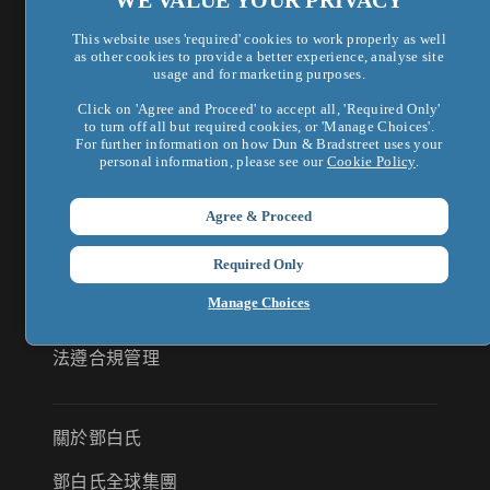
This website uses 'required' cookies to work properly as well
as other cookies to provide a better experience, analyse site
usage and for marketing purposes.
首頁
Click on 'Agree and Proceed' to accept all, 'Required Only'
to turn off all but required cookies, or 'Manage Choices'.
AI 數據解決方案
For further information on how Dun & Bradstreet uses your
personal information, please see our
Cookie Policy
.
財務風險管理
Agree & Proceed
市場及行銷拓展
Required Only
鄧白氏企業認證
Manage Choices
供應商風險管理
法遵合規管理
關於鄧白氏
鄧白氏全球集團