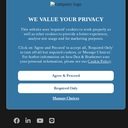
法遵合規管理
WE VALUE YOUR PRIVACY
This website uses 'required' cookies to work properly as
關於鄧白氏
well as other cookies to provide a better experience,
analyse site usage and for marketing purposes.
鄧白氏全球集團
Click on 'Agree and Proceed' to accept all, 'Required Only'
to turn off all but required cookies, or 'Manage Choices'.
企業新聞
For further information on how Dun & Bradstreet uses
your personal information, please see our
Cookie Policy
.
最新活動
新知洞察
Agree & Proceed
聯絡我們
Required Only
Manage Choices
加入我們