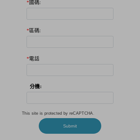
國碼:
區碼:
電話
分機:
This site is protected by reCAPTCHA.
Submit