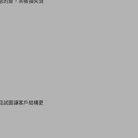
意的是，呆帳損失須
。
且試圖讓客戶結構更