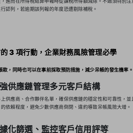
失，進而在所得稅結算申報時從課稅所得額減除。不過須特別注
進行認列，若逾期該列報的年度恐遭剔除補稅。
的 3 項行動，企業財務風險管理必學
收帳款，同時也可以在事前採取預防措施，減少呆帳的發生機率
強供應鏈管理多元客戶結構
手上供應商、合作夥伴名單，確保供應鏈的穩定性和可靠性，並
戶的依賴程度，避免少數供應商倒閉、違約導致呆帳風險大增。
據化篩選、監控客戶信用評等