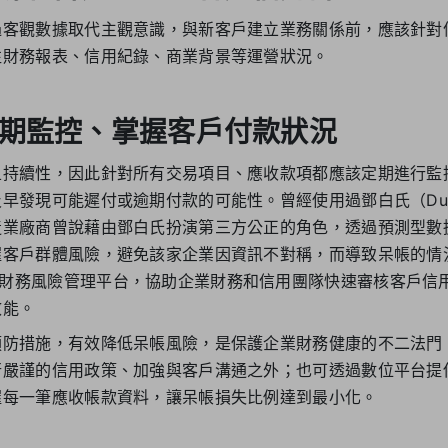
過客觀數據取代主觀意識，與新客戶建立業務關係前，應該針對
往財務報表、信用紀錄、商業背景等運營狀況。
期監控、掌握客戶付款狀況
且持續性，因此針對所有交易項目、應收款項都應該定期進行監
發現可能遲付或逾期付款的可能性。曾經使用過鄧白氏（Dun & B
造業廠商曾說藉由鄧白氏扮演第三方公正的角色，透過預測型數
客戶群體風險，避免該家企業因資訊不對稱，而導致呆帳的情況
alytics 財務風險管理平台，協助企業財務和信用團隊快速審核客
效能。
預防措施，有效降低呆帳風險，是保護企業財務健康的不二法門
行嚴謹的信用政策、加強與客戶溝通之外；也可透過數位平台提
握每一筆應收帳款資料，讓呆帳損失比例達到最小化。