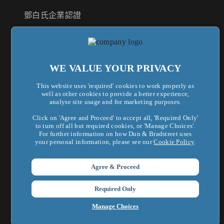
鄧白氏企業認證
供應商風險管理
法遵合規管理
WE VALUE YOUR PRIVACY
This website uses 'required' cookies to work properly as
關於鄧白氏
well as other cookies to provide a better experience,
analyse site usage and for marketing purposes.
鄧白氏全球集團
Click on 'Agree and Proceed' to accept all, 'Required Only'
to turn off all but required cookies, or 'Manage Choices'.
企業新聞
For further information on how Dun & Bradstreet uses
your personal information, please see our
Cookie Policy
.
最新活動
Agree & Proceed
新知洞察
Required Only
聯絡我們
Manage Choices
加入我們