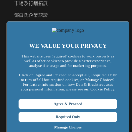
市場及行銷拓展
鄧白氏企業認證
供應商風險管理
法遵合規管理
WE VALUE YOUR PRIVACY
This website uses 'required' cookies to work properly as
關於鄧白氏
well as other cookies to provide a better experience,
analyse site usage and for marketing purposes.
鄧白氏全球集團
Click on 'Agree and Proceed' to accept all, 'Required Only'
to turn off all but required cookies, or 'Manage Choices'.
企業新聞
For further information on how Dun & Bradstreet uses
your personal information, please see our
Cookie Policy
.
最新活動
Agree & Proceed
新知洞察
Required Only
聯絡我們
Manage Choices
加入我們