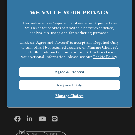
法遵合規管理
WE VALUE YOUR PRIVACY
關於鄧白氏
This website uses 'required' cookies to work properly as
well as other cookies to provide a better experience,
analyse site usage and for marketing purposes.
鄧白氏全球集團
Click on 'Agree and Proceed' to accept all, 'Required Only'
企業新聞
to turn off all but required cookies, or 'Manage Choices'.
For further information on how Dun & Bradstreet uses
your personal information, please see our
Cookie Policy
.
最新活動
新知洞察
Agree & Proceed
聯絡我們
Required Only
加入我們
Manage Choices