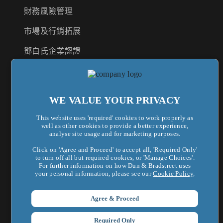
財務風險管理
市場及行銷拓展
鄧白氏企業認證
供應商風險管理
法遵合規管理
WE VALUE YOUR PRIVACY
This website uses 'required' cookies to work properly as
well as other cookies to provide a better experience,
關於鄧白氏
analyse site usage and for marketing purposes.
鄧白氏全球集團
Click on 'Agree and Proceed' to accept all, 'Required Only'
to turn off all but required cookies, or 'Manage Choices'.
For further information on how Dun & Bradstreet uses
企業新聞
your personal information, please see our
Cookie Policy
.
最新活動
Agree & Proceed
新知洞察
Required Only