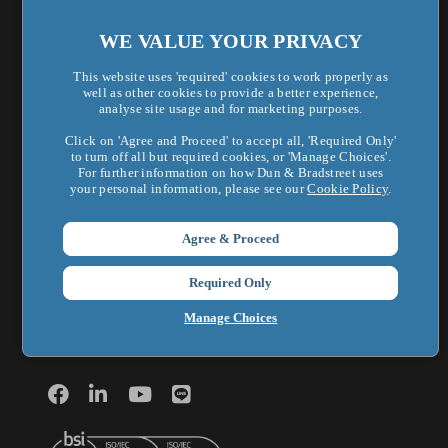
法遵合規管理
WE VALUE YOUR PRIVACY
關於鄧白氏
This website uses 'required' cookies to work properly as
well as other cookies to provide a better experience,
analyse site usage and for marketing purposes.
鄧白氏全球集團
Click on 'Agree and Proceed' to accept all, 'Required Only'
企業新聞
to turn off all but required cookies, or 'Manage Choices'.
For further information on how Dun & Bradstreet uses
your personal information, please see our
Cookie Policy
.
最新活動
新知洞察
Agree & Proceed
聯絡我們
Required Only
加入我們
Manage Choices