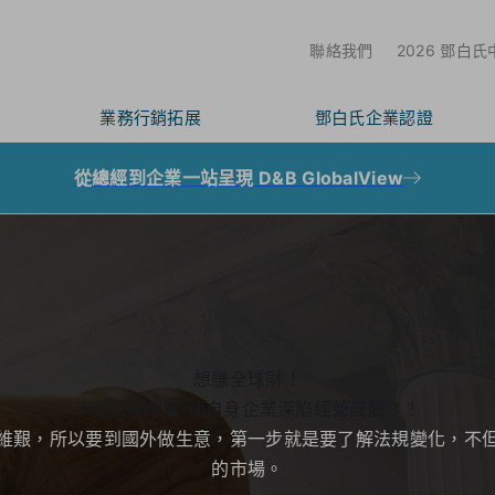
聯絡我們
2026 鄧白
業務行銷拓展
鄧白氏企業認證
從總經到企業一站呈現 D&B GlobalView
想賺全球財！
不懂法規內容 使自身企業深陷經營風險？！
維艱，所以要到國外做生意，第一步就是要了解法規變化，不
的市場。