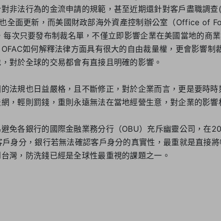
非法行為的金流申請的規範，甚至近期還針對客戶盡職調查(cust
定，也全面更新，而美國財政部海外資產控制辦公室（Office of Forei
AC），每次只要發布制裁名單，不僅立即影響企業在美國當地的商業
OFAC如何解釋法律方面具有很大的自由裁量權，更會影響制
地，對於全球的交易都會有直接且明確的影響。
國的法規也日益嚴格，且不斷修正，對於企業而言，更是要時時
法網，輕則罰錢，重則永遠無法在當地經營生意，對企業的影響
避免各銀行的國際金融業務分行（OBU）充斥幽靈公司，在20
客戶身分，銀行若無法確認客戶身分的真實性，最重就是直接將
到台灣，防洗錢已經是全球性最重視的課題之一。