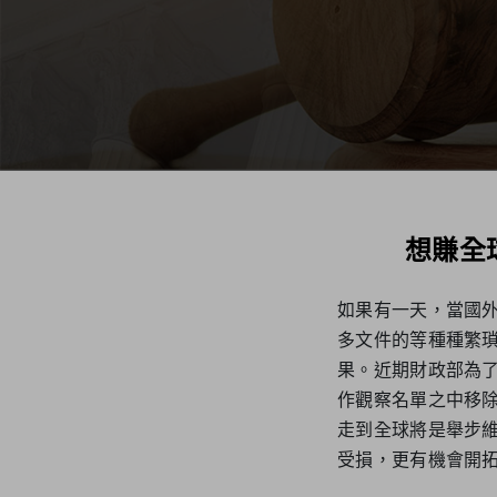
想賺全
如果有一天，當國
多文件的等種種繁
果。近期財政部為
作觀察名單之中移
走到全球將是舉步
受損，更有機會開