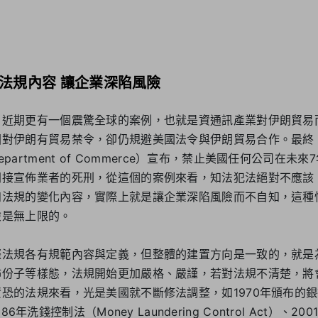
法規內容 讓企業深陷風險
，近期更有一個震驚全球的案例，也就是資通訊產業對伊朗貿易
國對伊朗有貿易禁令，卻仍規避美國法令與伊朗貿易合作。最終
es Department of Commerce）宣布，禁止美國任何公司
間接宣佈業者的死刑，從這個的案例來看，知法犯法絕對不應該
知法規的變化內容，實際上就是讓企業深陷風險而不自知，這種
險是無上限的。
際法規各有規範內容與定義，但整體的建置方向是一致的，就是
怖份子等樣態，法規開始更加嚴格、嚴謹，若對法規不清楚，將
恐的法規來看，光是美國就不斷修法調整，如1970年頒布的銀行
1986年洗錢控制法（Money Laundering Control Act）、