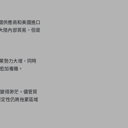
國供應商和美國進口
大陸內部貿易，但是
政黨勢力大增，同時
將愈加複雜。
望變得渺茫。儘管貿
確定性仍將拖累區域