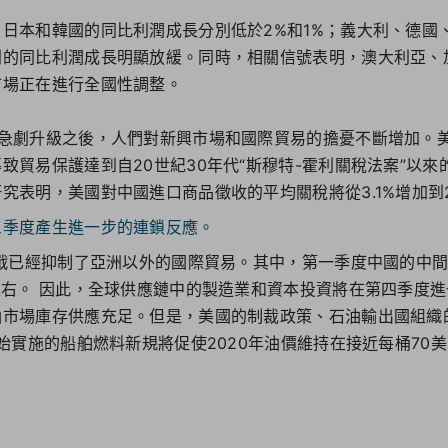
日本和韓國的同比利潤成長分別低於2%和1%；義大利、德國
利的同比利潤成長明顯放緩。同時，相關信號表明，澳大利亞、
市場正在進行全國性調整。
月急劇升級之後，人們對新興市場和國際貿易的擔憂不斷增加。
致貿易保護達到自20世紀30年代“斯穆特-霍利關稅法案”以
究表明，美國對中國進口商品徵收的平均關稅將從3.1%增加到2
三季度產生進一步的連鎖反應。
易戰已經抑制了亞洲以外的國際貿易。其中，第一季度中國的中
左右。 因此，全球供應鏈中的製造業和資本投資將在第四季度
油市場庫存供應充足。但是，美國的制裁政策、石油輸出國組織
開始實施的船舶燃料新規將促使2020年油價維持在接近每桶70