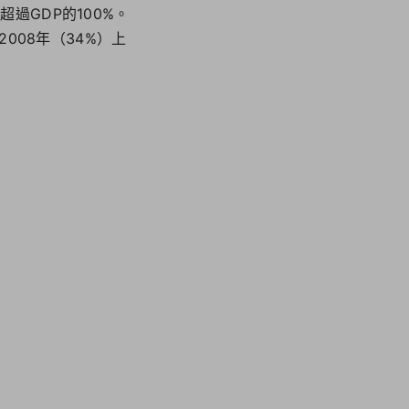
過GDP的100%。
008年（34%）上
。