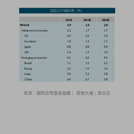
來源：國際貨幣基金組織； 摩根大通；鄧白氏