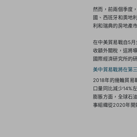
然而，前兩個季度，
國、西班牙和奧地
利和瑞典的房地產
在中美貿易戰自5
收額外關稅，這將導
國際經濟研究所的研
美中貿易戰將在第
2018年的幾輪貿
口量同比減少14%
膨脹方面，全球石
事組織從2020年