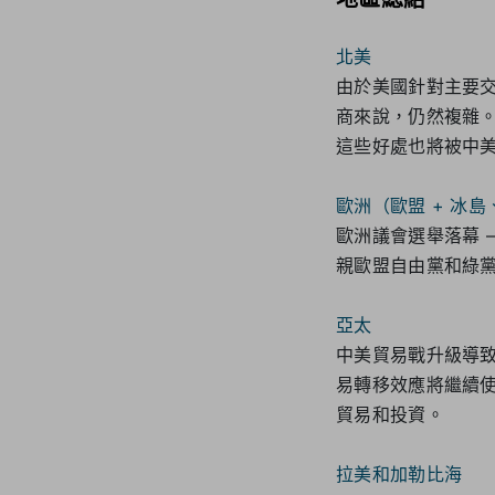
北美
由於美國針對主要
商來說，仍然複雜
這些好處也將被中
歐洲（歐盟 + 冰
歐洲議會選舉落幕 
親歐盟自由黨和綠黨
亞太
中美貿易戰升級導致
易轉移效應將繼續使
貿易和投資。
拉美和加勒比海