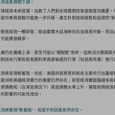
經濟成長預期下調。
全球經濟未來發展，加劇了人們對全球週期性衰退程度的擔憂。
是中美貿易戰可能進一步升級，產生針對技術銷售和投資的“新
的緊張局勢一觸即發：經由霍爾木茲海峽的石油貿易中斷，而且
至可能爆發戰爭。
暴仍在繼續上演，甚至可能以“硬脫歐”告終。這將加大整個歐
劇對技術行業和對長期利率高度敏感的行業（包括房地產）進行
經濟將呈現軟著陸，包括：美國的就業資料和各主要央行出臺總
、歐洲和美國經濟實力的擔憂仍然存在；新型經濟體面臨諸多挑
企業債務和（在某些情況下）家庭債務水準上升，導致新興經濟
不利影響的可能性增加。
濟將實現“軟著陸”，但是不利因素依然存在。