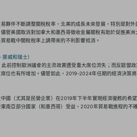
交易夥伴不斷調整關稅稅率，北美的成長未來發展，特別是對外
。儘管美國取消對加拿大和墨西哥徵收金屬關稅有助於促進美洲
美貿易戰中關稅稅率上調帶來的不利影響抵消。
島、挪威和瑞士）
– 此前控制歐洲議會的主流政黨遭受重大席位流失；而反歐盟
席位也有所增加。儘管如此，2019-2024年任期的經濟決策
中國（尤其是民營企業）在2019年下半年實現經濟復甦的希
東南亞部分國家（和墨西哥）受益，2020年貿易戰進程的不