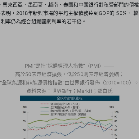
底，馬來西亞、墨西哥、越南、泰國和中國銀行對私營部門的債權超
明，2018年新興市場的平均主權債務達到GDP的 50%， 較2
的利率仍為經合組織國家利率的若干倍。
PMI”是指“採購經理人指數”（PMI）——
高於50表示經濟擴張，低於50則表示經濟萎縮；
“全球能源和非能源價格指數”由世界銀行發佈（2010=100）
資料來源：世界銀行；Markit；鄧白氏