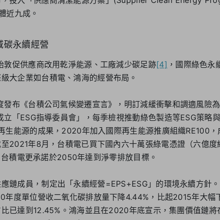
整體近九成。
減碳永續經營
開始敦促供應商改用乾淨能源、工廠減少碳足跡
[4]
，國際綠色永
際級大企業如台積電、鴻海的經營布局。
首度發布《台積公司氣候變遷宣言》，明訂減緩衝擊和調適風險
新成立「ESG指導委員會」，每季檢視推動綠色製造等ESG策略與
用再生能源的成果，2020年加入國際再生能源推廣組織RE100
至2021年8月，台積電已買下國內六十萬張綠電憑證（六億
年9月台積電更承諾於2050年達到淨零排放目標。
應鏈成員，制定出「永續經營=EPS+ESG」的環境永續方針
0年度單位營收二氧化碳排放量下降4.44%，比起2015年大幅下
比已達到12.45%。鴻海並且在2020年底宣示，集團價值鏈將