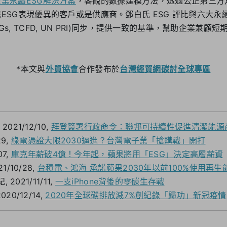
企業永續ESG解決方案
，客觀的數據建模方法，透過公正第三方
ESG表現優異的客戶或是供應商。鄧白氏 ESG 評比與六大永續
UN SDGs, TCFD, UN PRI)同步，提供一致的基準，幫助企業兼
*本文與
外貿協會
合作發布於
台灣經貿網碳討全球專區
21/12/10,
拜登簽署行政命令：聯邦可持續性促進清潔能源
29,
綠電憑證大限2030逼進？台灣電子業「搶購戰」開打
07,
庫克年薪破4億！今年起，蘋果將用「ESG」決定高層薪資
/10/28,
台積電、鴻海 承諾蘋果2030年以前100%使用再生
 2021/11/11,
一支iPhone背後的零碳生存戰
20/12/14,
2020年全球碳排放減7%創紀錄「歸功」新冠疫情