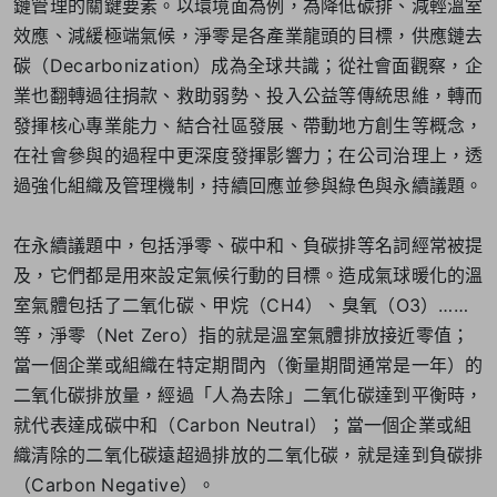
鏈管理的關鍵要素。以環境面為例，為降低碳排、減輕溫室
效應、減緩極端氣候，淨零是各產業龍頭的目標，供應鏈去
碳（Decarbonization）成為全球共識；從社會面觀察，企
業也翻轉過往捐款、救助弱勢、投入公益等傳統思維，轉而
發揮核心專業能力、結合社區發展、帶動地方創生等概念，
在社會參與的過程中更深度發揮影響力；在公司治理上，透
過強化組織及管理機制，持續回應並參與綠色與永續議題。
在永續議題中，包括淨零、碳中和、負碳排等名詞經常被提
及，它們都是用來設定氣候行動的目標。造成氣球暖化的溫
室氣體包括了二氧化碳、甲烷（CH4）、臭氧（O3）……
等，淨零（Net Zero）指的就是溫室氣體排放接近零值；
當一個企業或組織在特定期間內（衡量期間通常是一年）的
二氧化碳排放量，經過「人為去除」二氧化碳達到平衡時，
就代表達成碳中和（Carbon Neutral）；當一個企業或組
織清除的二氧化碳遠超過排放的二氧化碳，就是達到負碳排
（Carbon Negative）。