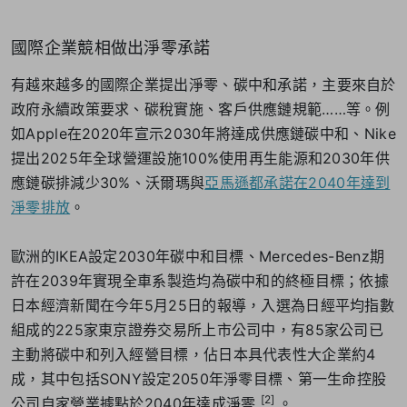
國際企業競相做出淨零承諾
有越來越多的國際企業提出淨零、碳中和承諾，主要來自於
政府永續政策要求、碳稅實施、客戶供應鏈規範……等。例
如Apple在2020年宣示2030年將達成供應鏈碳中和、Nike
提出2025年全球營運設施100%使用再生能源和2030年供
應鏈碳排減少30%、沃爾瑪與
亞馬遜都承諾在2040年達到
淨零排放
。
歐洲的IKEA設定2030年碳中和目標、Mercedes-Benz期
許在2039年實現全車系製造均為碳中和的終極目標；依據
日本經濟新聞在今年5月25日的報導，入選為日經平均指數
組成的225家東京證券交易所上市公司中，有85家公司已
主動將碳中和列入經營目標，佔日本具代表性大企業約4
成，其中包括SONY設定2050年淨零目標、第一生命控股
[2
]
公司自家營業據點於2040年達成淨零
。