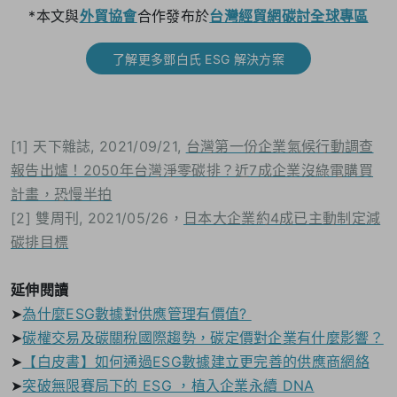
*本文與
外貿協會
合作發布於
台灣經貿網碳討全球專區
了解更多鄧白氏 ESG 解決方案
[1] 天下雜誌, 2021/09/21,
台灣第一份企業氣候行動調查
報告出爐！2050年台灣淨零碳排？近7成企業沒綠電購買
計畫，恐慢半拍
[2] 雙周刊, 2021/05/26，
日本大企業約4成已主動制定減
碳排目標
延伸閱讀
➤
為什麼ESG數據對供應管理有價值?
➤
碳權交易及碳關稅國際趨勢，碳定價對企業有什麼影響？
➤
【白皮書】如何通過ESG數據建立更完善的供應商網絡
➤
突破無限賽局下的 ESG ，植入企業永續 DNA