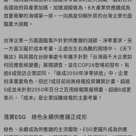
各國政府與產業加碼、加速減碳做為，8大產業供應鏈成為
首要衝擊的海嘯第一排，一向高度仰賴外貿的台灣企業也面
臨重大挑戰。
台灣企業一方面面臨客戶針對供應鏈的減碳、淨零要求，另
一方面又礙於成本考量，正處在左右為難的困境中。《天下
雜誌》與英國在台辦事處今年攜手針對「台灣兩千大企業如
何因應氣候變遷」展開調查，並在COP26登場前發布，有
逾8成受訪企業認同，「達成2050年淨零排放」中，企業
扮演重要角色，但近7成目前尚無綠電投資購買計畫、超過
5成並未針對2050年百分之百用綠電開展規畫，超過8成更
表示，「成本」是企業採購綠電的主要考量！
落實ESG 綠色永續供應鏈正成形
綠色、永續成為供應鏈的主流趨勢，ESG更躍升成為供應