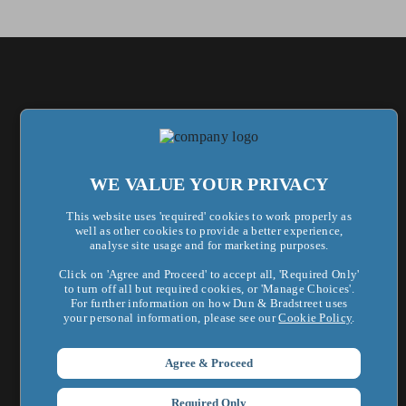
WE VALUE YOUR PRIVACY
This website uses 'required' cookies to work properly as
首頁
well as other cookies to provide a better experience,
analyse site usage and for marketing purposes.
AI 數據解決方案
Click on 'Agree and Proceed' to accept all, 'Required Only'
to turn off all but required cookies, or 'Manage Choices'.
財務風險管理
For further information on how Dun & Bradstreet uses
your personal information, please see our
Cookie Policy
.
市場及行銷拓展
Agree & Proceed
鄧白氏企業認證
供應商風險管理
Required Only