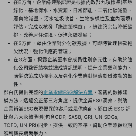
在E方面，企業綠建築認證是根據內政部九項標準(基地
綠化、基地保水、水資源、日常節能、二氧化碳減量、
廢棄物減量、污水垃圾改善、生物多樣性及室內環境)
評估，完成以核發「綠建築標章」，綠建築宗旨降低碳
排、改善居住環境、促進永續發展；
在S方面，藉由企業對外付款數據，可即時管理帳款拖
欠狀況，強化供應商管理；
在G方面，揭露企業董事會成員性別多元性，有助於強
化公司監管結構並達成資訊透明、提升企業獲利能力、
購併決策成功機率以及強化企業應對經濟劇烈波動的韌
性。
鄧白氏提供完整的
企業永續ESG解決方案
，客觀的數據建
模方法，透過公正第三方角度，提供企業ESG洞察，幫助
企業辨識ESG表現優異的客戶或是供應商。鄧白氏 ESG 評
比與六大永續準則(包含CDP, SASB, GRI, UN SDGs,
TCFD, UN PRI)同步，提供一致的基準，幫助企業兼顧短期
獲利與長期競爭力。