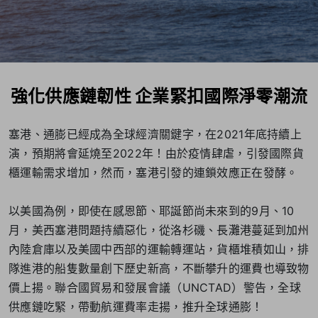
強化供應鏈韌性 企業緊扣國際淨零潮流
塞港、通膨已經成為全球經濟關鍵字，在2021年底持續上
演，預期將會延燒至2022年！由於疫情肆虐，引發國際貨
櫃運輸需求增加，然而，塞港引發的連鎖效應正在發酵。
以美國為例，即使在感恩節、耶誕節尚未來到的9月、10
月，美西塞港問題持續惡化，從洛杉磯、長灘港蔓延到加州
內陸倉庫以及美國中西部的運輸轉運站，貨櫃堆積如山，排
隊進港的船隻數量創下歷史新高，不斷攀升的運費也導致物
價上揚。聯合國貿易和發展會議（UNCTAD）警告，全球
供應鏈吃緊，帶動航運費率走揚，推升全球通膨！