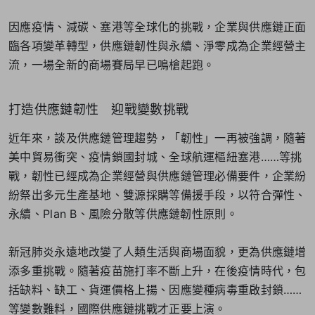
因應疫情、減碳、塞港等全球化的挑戰，企業與供應鏈正面
臨各項變革轉型，供應鏈韌性與永續、淨零成為企業經營主
流，一場全新的商場賽局早已鳴槍起跑。
打造供應鏈韌性 迎戰變數挑戰
近年來，談及供應鏈管理趨勢，「韌性」一再被強調，隨著
美中貿易衝突、疫情鎖國封城、全球航運樞紐塞港……等挑
戰，韌性已經成為企業經營與供應鏈管理必備要件，企業紛
紛祭出多元生產基地、雙源採購等備援手段，以符合彈性、
永續、Plan B、風險分散等供應鏈韌性原則。
新冠肺炎永遠地改變了人類生活與商場面貌，更為供應鏈增
添多重挑戰。隨著疫苗施打率不斷上升，在後疫情時代，包
括缺料、缺工、貨運價格上揚、因應變種病毒重啟封鎖……
等變數難料，國際供應鏈挑戰才正要上演。