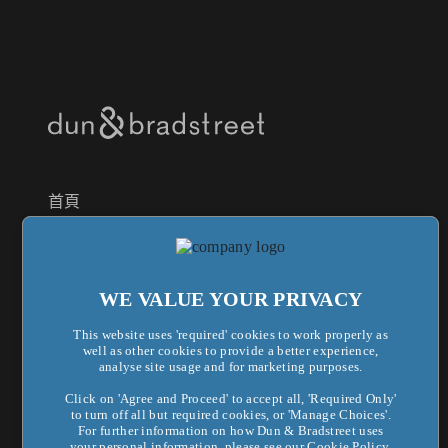
首頁
AI 數據解決方案
財務風險管理
WE VALUE YOUR PRIVACY
市場及行銷拓展
This website uses 'required' cookies to work properly as
well as other cookies to provide a better experience,
鄧白氏企業認證
analyse site usage and for marketing purposes.
Click on 'Agree and Proceed' to accept all, 'Required Only'
供應商風險管理
to turn off all but required cookies, or 'Manage Choices'.
For further information on how Dun & Bradstreet uses
法遵合規管理
your personal information, please see our
Cookie Policy
.