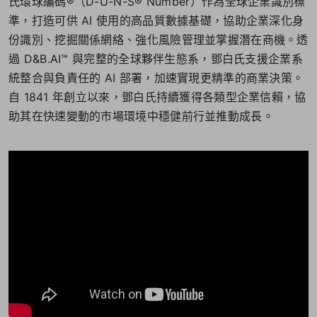
氏環球編碼®（D-U-N-S® Number）作為全球企業識別標
準，打造可供 AI 使用的高品質數據基礎，協助企業深化身
份識別、挖掘關係網絡、強化風險管理並掌握潛在商機。透
過 D&B.AI™ 與完整的全球夥伴生態系，鄧白氏支援企業系
統整合與負責任的 AI 部署，加速實現更精準的商業決策。
自 1841 年創立以來，鄧白氏持續獲得各類型企業信賴，協
助其在快速變動的市場環境中穩健前行並推動成長。